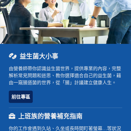
若您有任何健康疑慮與問題，請洽詢專業醫療人員。查
看疫情最新資訊請至
衛福部疾管署
網站，若有疑似症
益生菌大小事
狀請撥打傳染病諮詢專線 1922。
由營養師帶你認識益生菌世界，提供專業的內容，完整
解析常見問題和迷思、教你選擇適合自己的益生菌，藉
由一窺腸道菌的世界，從「腸」計議建立健康人生。
前往專區
上班族的營養補充指南
你的工作會遇到久站、久坐或長時間盯著螢幕…等狀況