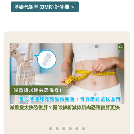
基礎代謝率 (BMR) 計算機 ＞
減重瘦太快恐復胖？醫師解析減掉肌肉恐讓復胖更快
肥
師