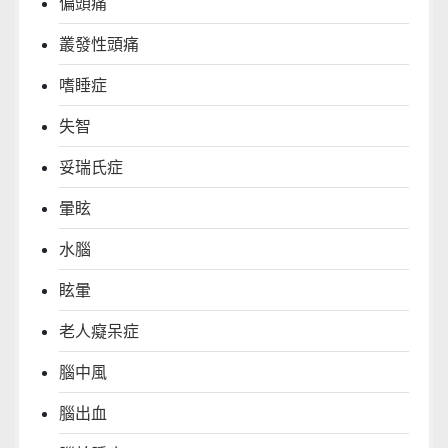
偏頭痛
叢發性頭痛
嗜睡症
失智
妥瑞氏症
暈眩
水腦
眩暈
老人癡呆症
腦中風
腦出血