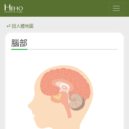
⏎ 回人體地圖
腦部