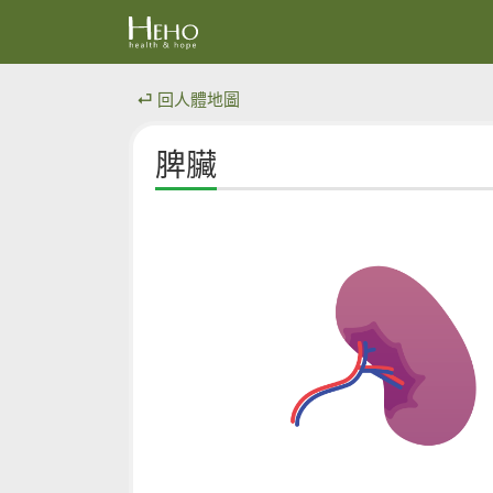
⏎ 回人體地圖
脾臟