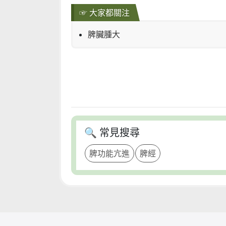
☞ 大家都關注
脾臟腫大
🔍 常見搜尋
脾功能亢進
脾經