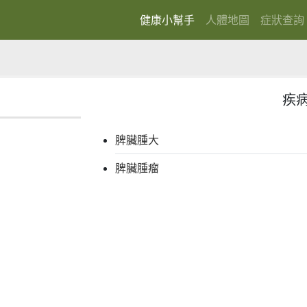
健康小幫手
人體地圖
症狀查詢
(current)
疾
脾臟腫大
脾臟腫瘤