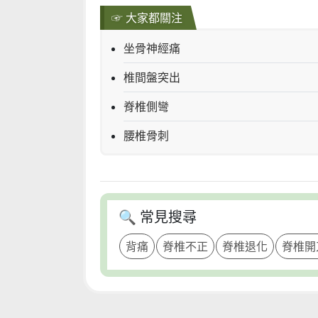
☞ 大家都關注
坐骨神經痛
椎間盤突出
脊椎側彎
腰椎骨刺
🔍 常見搜尋
背痛
脊椎不正
脊椎退化
脊椎開