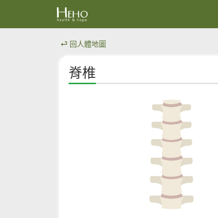
⏎ 回人體地圖
脊椎