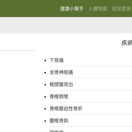
健康小幫手
人體地圖
症狀查詢
(current)
疾
下背痛
坐骨神經痛
椎間盤突出
脊椎側彎
脊椎壓迫性骨折
腰椎骨刺