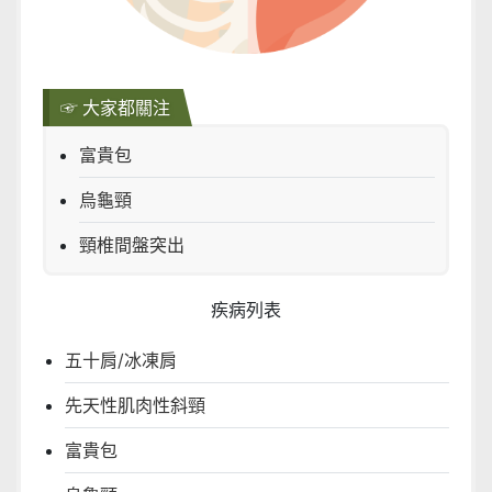
☞ 大家都關注
富貴包
烏龜頸
頸椎間盤突出
疾病列表
五十肩/冰凍肩
先天性肌肉性斜頸
富貴包