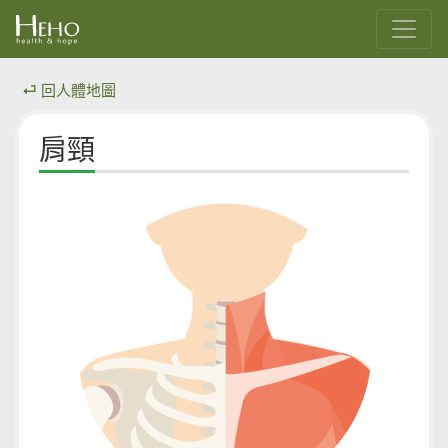
⏎ 回人體地圖
肩頸