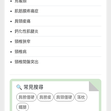
烏龜頸
肌筋膜疼痛症
肩頸痠痛
鈣化性肌腱炎
頸椎狹窄
頸椎病
頸椎間盤突出
🔍 常見搜尋
肩膀僵硬
肩膀痠
肩頸僵硬
落枕
鐵腿