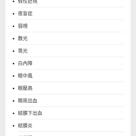
假性近視
夜盲症
弱視
散光
畏光
白內障
眼中風
眼壓高
眼底出血
結膜下出血
結膜炎