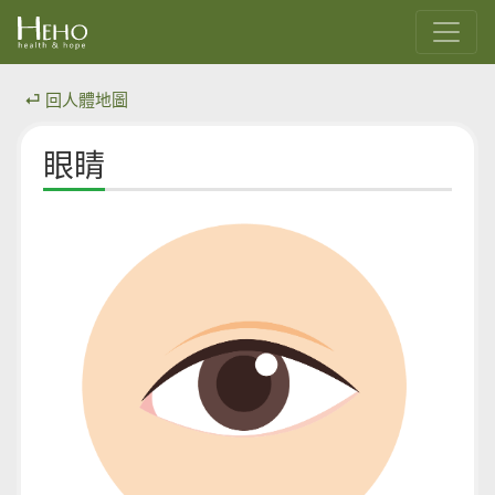
⏎ 回人體地圖
眼睛