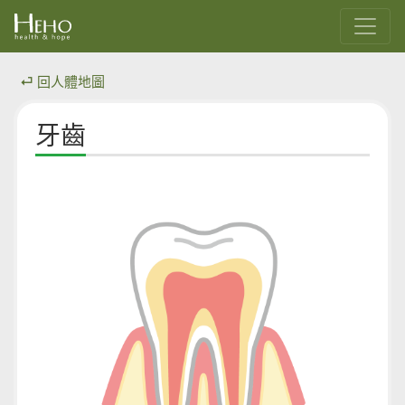
⏎ 回人體地圖
牙齒