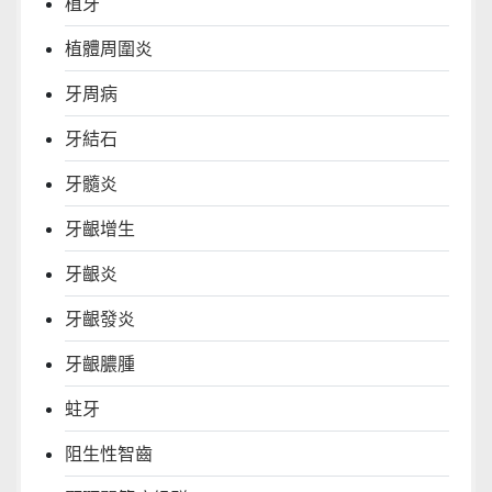
植牙
植體周圍炎
牙周病
牙結石
牙髓炎
牙齦增生
牙齦炎
牙齦發炎
牙齦膿腫
蛀牙
阻生性智齒