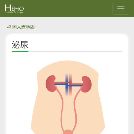
⏎ 回人體地圖
泌尿