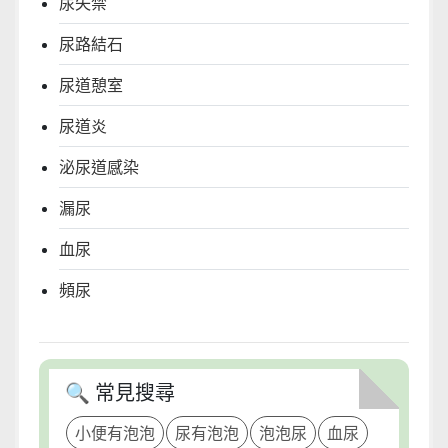
尿失禁
尿路結石
尿道憩室
尿道炎
泌尿道感染
漏尿
血尿
頻尿
🔍 常見搜尋
小便有泡泡
尿有泡泡
泡泡尿
血尿