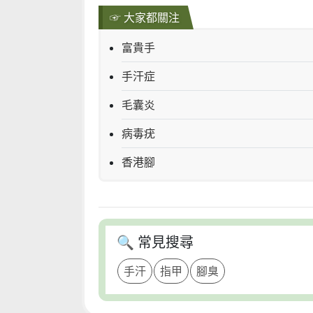
☞ 大家都關注
富貴手
手汗症
毛囊炎
病毒疣
香港腳
🔍 常見搜尋
手汗
指甲
腳臭