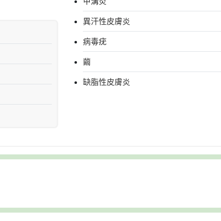
甲溝炎
異汗性皮膚炎
病毒疣
繭
缺脂性皮膚炎
蜂窩性組織炎
血管瘤
貓抓病
雞眼
靜脈曲張
香港腳