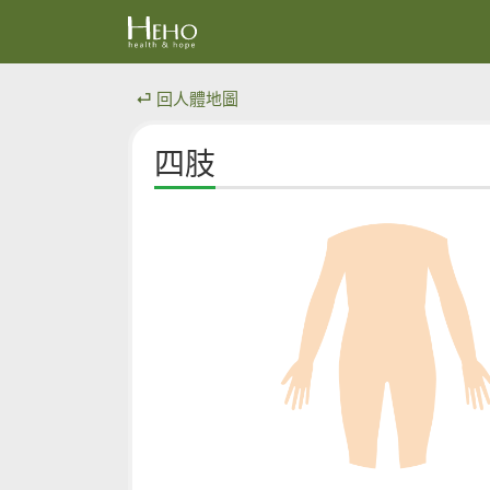
⏎ 回人體地圖
四肢