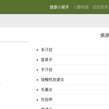
健康小幫手
人體地圖
症狀查詢
(current)
疾
多汗症
富貴手
手汗症
接觸性皮膚炎
毛囊炎
灰指甲