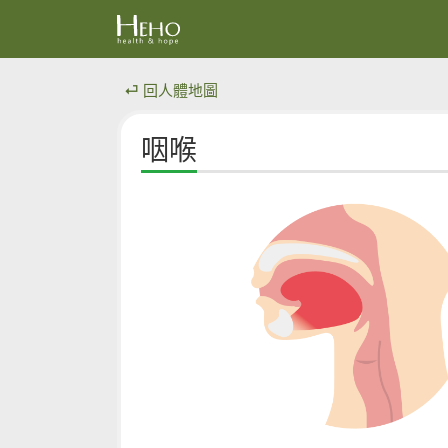
⏎ 回人體地圖
咽喉