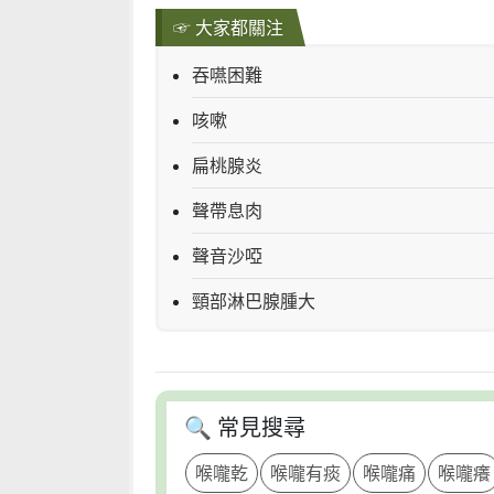
☞ 大家都關注
吞嚥困難
咳嗽
扁桃腺炎
聲帶息肉
聲音沙啞
頸部淋巴腺腫大
🔍 常見搜尋
喉嚨乾
喉嚨有痰
喉嚨痛
喉嚨癢