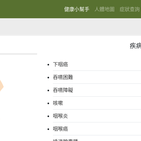
健康小幫手
人體地圖
症狀查詢
(current)
疾
下咽癌
吞嚥困難
吞嚥障礙
咳嗽
咽喉炎
咽喉癌