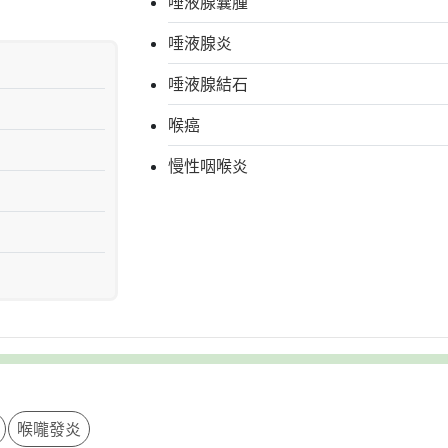
唾液腺囊腫
唾液腺炎
唾液腺結石
喉癌
慢性咽喉炎
扁桃腺炎
扁桃腺癌
扁桃腺發炎
扁桃腺結石
異物卡喉嚨
聲帶息肉
喉嚨發炎