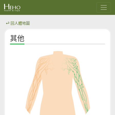
⏎ 回人體地圖
其他